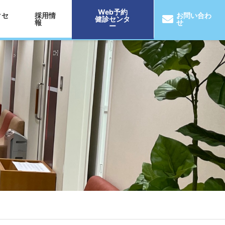
Web予約
クセ
採用情
お問い合わ
健診センタ
報
せ
ー