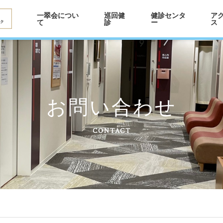
一翠会につい
巡回健
健診センタ
ア
て
診
ー
ス
お問い合わせ
CONTACT