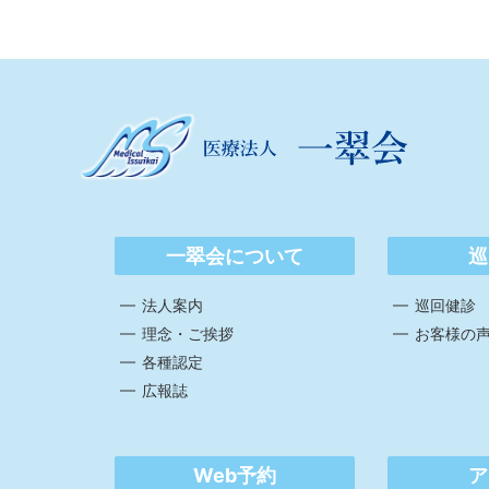
一翠会について
巡
法人案内
巡回健診
理念・ご挨拶
お客様の
各種認定
広報誌
Web予約
ア